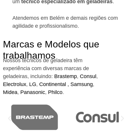
um
técnico especializado em geladeiras
.
Atendemos em Belém e demais regiões
com
agilidade e profissionalismo.
Marcas e Modelos que
trabalhamos
Nossos técnicos de geladeira têm
experiência com diversas marcas de
geladeiras, incluindo:
Brastemp
,
Consul
,
Electrolux
,
LG
,
Continental ,
Samsung
,
Midea
,
Panasonic
,
Philco
.