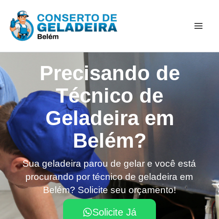
Ir
Mai
para
Men
o
conteúdo
Precisando de
Técnico de
Geladeira em
Belém?​
Sua geladeira parou de gelar e você está
procurando por técnico de geladeira em
Belém? Solicite seu orçamento!
Solicite Já