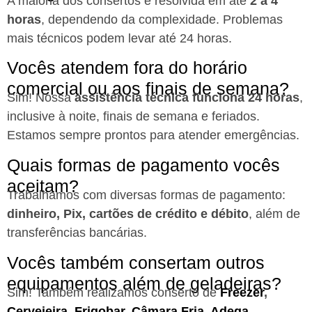
A maioria dos consertos é resolvida em até
2 a 4
horas
, dependendo da complexidade. Problemas
mais técnicos podem levar até 24 horas.
Vocês atendem fora do horário
comercial ou aos finais de semana?
Sim! Nossa
assistência técnica funciona 24 horas
,
inclusive à noite, finais de semana e feriados.
Estamos sempre prontos para atender emergências.
Quais formas de pagamento vocês
aceitam?
Trabalhamos com diversas formas de pagamento:
dinheiro, Pix, cartões de crédito e débito
, além de
transferências bancárias.
Vocês também consertam outros
equipamentos além de geladeiras?
Sim! Também realizamos conserto de
Freezer
,
Cervejeira
,
Frigobar
,
Câmara Fria
,
Adega