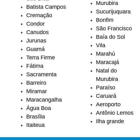
Murubira
Batista Campos
Sucurijuquara
Cremação
Bonfim
Condor
São Francisco
Canudos
Baía do Sol
Jurunas
Vila
Guamá
Marahú
Terra Firme
Maracajá
Fátima
Natal do
Sacramenta
Murubira
Barreiro
Paraíso
Miramar
Caruará
Maracangalha
Aeroporto
Água Boa
Antônio Lemos
Brasília
Ilha grande
Itaiteua