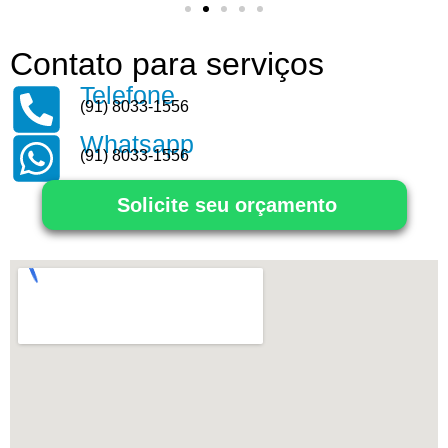
Contato para serviços
Telefone
(91) 8033-1556
Whatsapp
(91) 8033-1556
Solicite seu orçamento