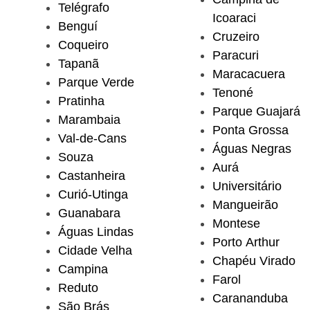
Telégrafo
Icoaraci
Benguí
Cruzeiro
Coqueiro
Paracuri
Tapanã
Maracacuera
Parque Verde
Tenoné
Pratinha
Parque Guajará
Marambaia
Ponta Grossa
Val-de-Cans
Águas Negras
Souza
Aurá
Castanheira
Universitário
Curió-Utinga
Mangueirão
Guanabara
Montese
Águas Lindas
Porto Arthur
Cidade Velha
Chapéu Virado
Campina
Farol
Reduto
Carananduba
São Brás