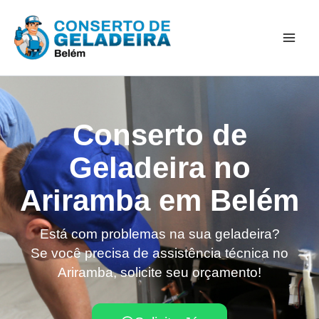
Ir
Mai
para
Men
o
conteúdo
Conserto de
Geladeira no
Ariramba em Belém
Está com problemas na sua geladeira?
Se você precisa de assistência técnica no
Ariramba, solicite seu orçamento!