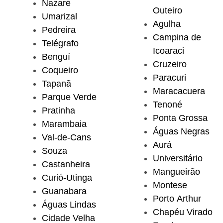
Nazaré
Outeiro
Umarizal
Agulha
Pedreira
Campina de
Telégrafo
Icoaraci
Benguí
Cruzeiro
Coqueiro
Paracuri
Tapanã
Maracacuera
Parque Verde
Tenoné
Pratinha
Ponta Grossa
Marambaia
Águas Negras
Val-de-Cans
Aurá
Souza
Universitário
Castanheira
Mangueirão
Curió-Utinga
Montese
Guanabara
Porto Arthur
Águas Lindas
Chapéu Virado
Cidade Velha