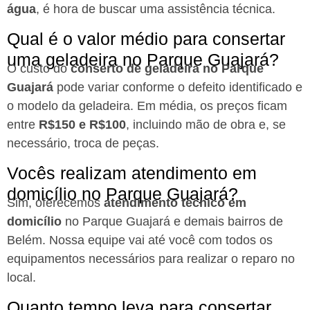
água
, é hora de buscar uma assistência técnica.
Qual é o valor médio para consertar
uma geladeira no Parque Guajará?
O custo do
conserto de geladeira no Parque
Guajará
pode variar conforme o defeito identificado e
o modelo da geladeira. Em média, os preços ficam
entre
R$150 e R$100
, incluindo mão de obra e, se
necessário, troca de peças.
Vocês realizam atendimento em
domicílio no Parque Guajará?
Sim, oferecemos
atendimento técnico em
domicílio
no Parque Guajará e demais bairros de
Belém. Nossa equipe vai até você com todos os
equipamentos necessários para realizar o reparo no
local.
Quanto tempo leva para consertar