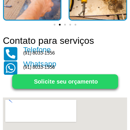
Contato para serviços
Telefone
(91) 8033-1556
Whatsapp
(91) 8033-1556
Solicite seu orçamento