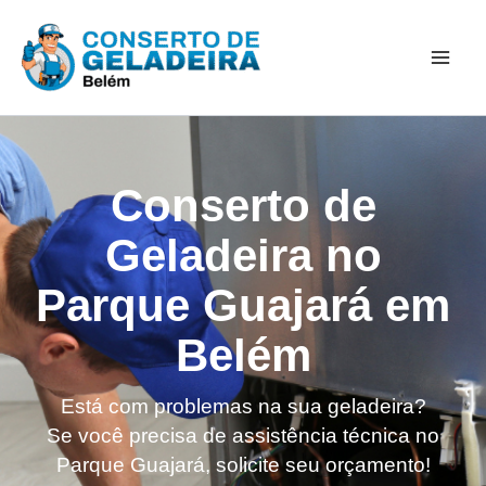
Ir
Mai
para
Men
o
conteúdo
Conserto de
Geladeira no
Parque Guajará em
Belém
Está com problemas na sua geladeira?
Se você precisa de assistência técnica no
Parque Guajará, solicite seu orçamento!