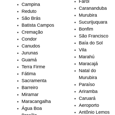
Farol
Campina
Carananduba
Reduto
Murubira
São Brás
Sucurijuquara
Batista Campos
Bonfim
Cremação
São Francisco
Condor
Baía do Sol
Canudos
Vila
Jurunas
Marahú
Guamá
Maracajá
Terra Firme
Natal do
Fátima
Murubira
Sacramenta
Paraíso
Barreiro
Ariramba
Miramar
Caruará
Maracangalha
Aeroporto
Água Boa
Antônio Lemos