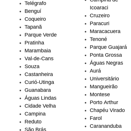
Telégrafo
Icoaraci
Benguí
Cruzeiro
Coqueiro
Paracuri
Tapanã
Maracacuera
Parque Verde
Tenoné
Pratinha
Parque Guajará
Marambaia
Ponta Grossa
Val-de-Cans
Águas Negras
Souza
Aurá
Castanheira
Universitário
Curió-Utinga
Mangueirão
Guanabara
Montese
Águas Lindas
Porto Arthur
Cidade Velha
Chapéu Virado
Campina
Farol
Reduto
Carananduba
São Brás