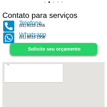
Contato para serviços
Telefone
(91) 8033-1556
Whatsapp
(91) 8033-1556
Solicite seu orçamento