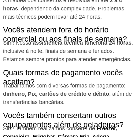
A maioria dos consertos é resolvida em até
2 a 4
horas
, dependendo da complexidade. Problemas
mais técnicos podem levar até 24 horas.
Vocês atendem fora do horário
comercial ou aos finais de semana?
Sim! Nossa
assistência técnica funciona 24 horas
,
inclusive à noite, finais de semana e feriados.
Estamos sempre prontos para atender emergências.
Quais formas de pagamento vocês
aceitam?
Trabalhamos com diversas formas de pagamento:
dinheiro, Pix, cartões de crédito e débito
, além de
transferências bancárias.
Vocês também consertam outros
equipamentos além de geladeiras?
Sim! Também realizamos conserto de
Freezer
,
Cervejeira
,
Frigobar
,
Câmara Fria
,
Adega