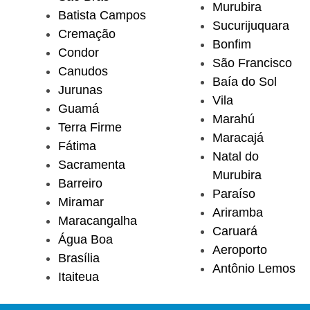
Murubira
Batista Campos
Sucurijuquara
Cremação
Bonfim
Condor
São Francisco
Canudos
Baía do Sol
Jurunas
Vila
Guamá
Marahú
Terra Firme
Maracajá
Fátima
Natal do
Sacramenta
Murubira
Barreiro
Paraíso
Miramar
Ariramba
Maracangalha
Caruará
Água Boa
Aeroporto
Brasília
Antônio Lemos
Itaiteua