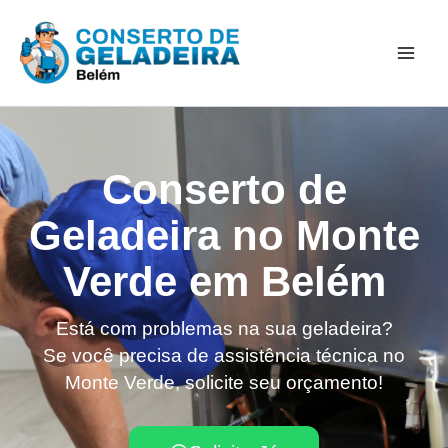
Ir
Mai
para
Men
o
conteúdo
Conserto de
Geladeira no Monte
Verde em Belém
Está com problemas na sua geladeira?
Se você precisa de assistência técnica no
Monte Verde, solicite seu orçamento!