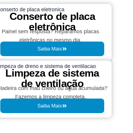
Conserto de placa
eletrônica
Painel sem resposta? Reparamos placas
eletrônicas no mesmo dia.
Saiba Mais
Limpeza de sistema
de ventilação
ladeira com mau cheiro ou água acumulada?
Fazemos a limpeza completa.
Saiba Mais