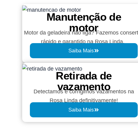
Manutenção de
motor
Motor da geladeira não liga? Fazemos conser
rápido e garantido na Rosa Linda.
Saiba Mais
Retirada de
vazamento​​
Detectamos e corrigimos vazamentos na
Rosa Linda definitivamente!
Saiba Mais