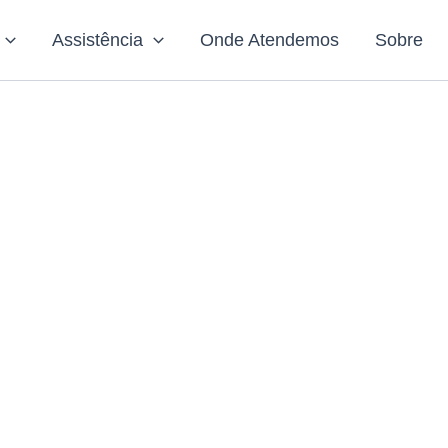
Assistência
Onde Atendemos
Sobre
serto de Gelad
a Rosa Linda 
Belém
Está com problemas na sua geladeira?