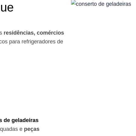
que
os
residências, comércios
os para refrigeradores de
s de geladeiras
equadas e
peças