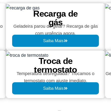
Recarga de
gás
to
Geladeira parou de gelar? Recarga de gás
com urgência agora.
Saiba Mais
Troca de
termostato
Temperatura desregulada? Trocamos o
Ge
termostato com ajuste imediato.
Saiba Mais