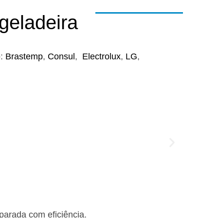
geladeira
o:
Brastemp
,
Consul
,
Electrolux
,
LG
,
arada com eficiência.