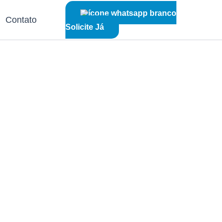
Contato
Solicite Já
eira
em