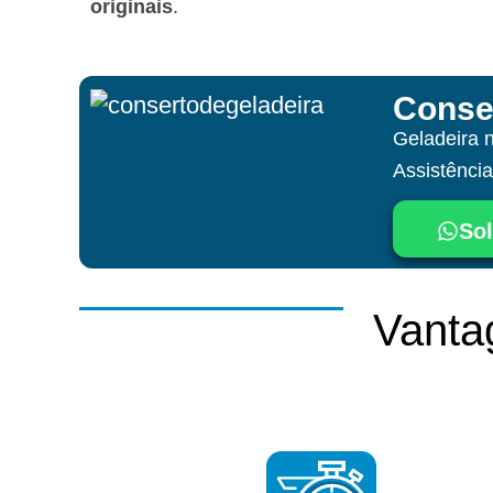
originais
.
Conse
Geladeira 
Assistênci
Sol
Vanta